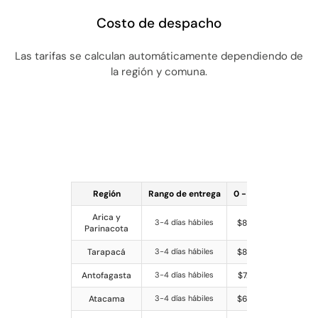
Costo de despacho
Las tarifas se calculan automáticamente dependiendo de
la región y comuna.
Región
Rango de entrega
0 - 1.5kg
1.51 - 3k
Arica y
3-4 días hábiles
$8.490
$11.590
Parinacota
Tarapacá
3-4 días hábiles
$8.490
$11.590
Antofagasta
3-4 días hábiles
$7.390
$11.590
Atacama
3-4 días hábiles
$6.490
$7.390