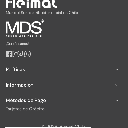
Heimat
Mar del Sur, distribuidor oficial en Chile
Mar del sur
¡Contáctanos!
WhatsApp
Políticas
Información
Métodos de Pago
Tarjetas de Crédito
© 2026,
Heimat Chile
.